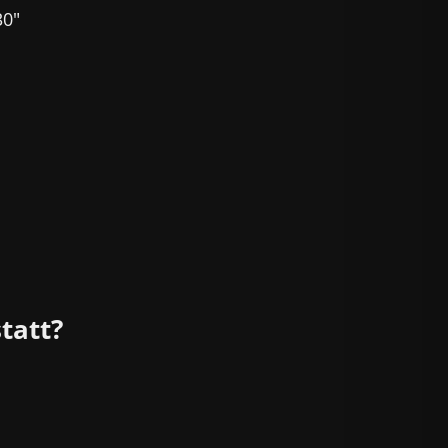
30″
tatt?