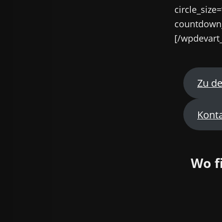
circle_size
countdown_
[/wpdevart
Zu d
Kont
Wo f