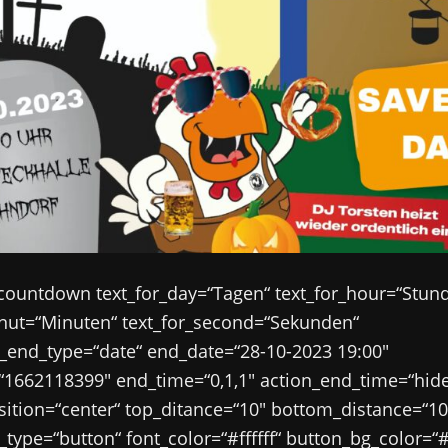
countdown text_for_day=“Tagen“ text_for_hour=“Stun
inut=“Minuten“ text_for_second=“Sekunden“
end_type=“date“ end_date=“28-10-2023 19:00″
=“1662118399″ end_time=“0,1,1″ action_end_time=“hid
sition=“center“ top_ditance=“10″ bottom_distance=“10
type=“button“ font_color=“#ffffff“ button_bg_color=