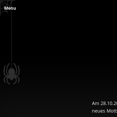
Skip
Menu
to
content
Am 28.10.20
neues Mott