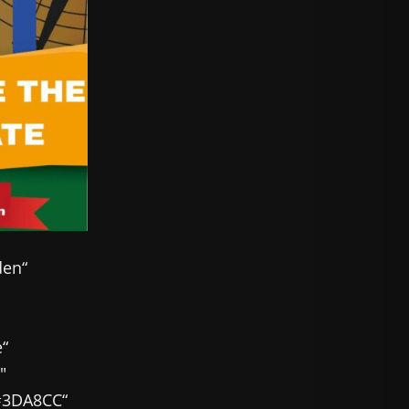
den“
e“
″
“#3DA8CC“