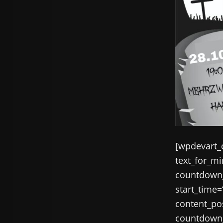
[wpdevart_
text_for_m
countdown_
start_time
content_po
countdown_