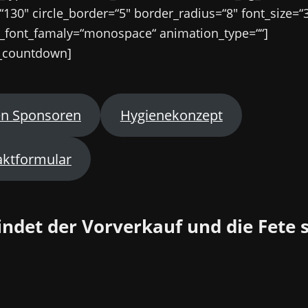
=“130″ circle_border=“5″ border_radius=“8″ font_size=“
font_famaly=“monospace“ animation_type=““]
_countdown]
en Sponsoren
Hygienekonzept
aktformular
indet der Vorverkauf und die Fete s